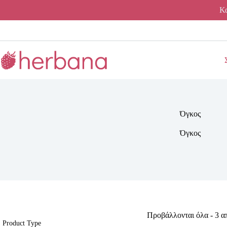
Μετάβαση
Κα
στο
περιεχόμενο
Όγκος
Όγκος
Προβάλλονται όλα - 3 
Product Type