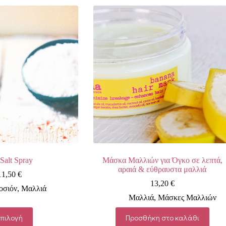
Salt Spray
Μάσκα Μαλλιών για Όγκο σε λεπτά,
αραιά & εύθραυστα μαλλιά
11,50
€
13,20
€
οσιόν
,
Μαλλιά
Μαλλιά
,
Μάσκες Μαλλιών
Αυτό
Επιλογή
Προσθήκη στο καλάθι
το