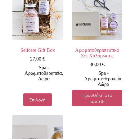
Selfcare Gift Box
Αρωματοθεραπευτικό
Σετ Χαλάρωσης
27,00
€
30,00
€
Spa -
Αρωματοθεραπεία
,
Spa -
Δώρα
Αρωματοθεραπεία
,
Δώρα
Προσθήκη στο
Αυτό
Επιλογή
καλάθι
το
προϊόν
έχει
πολλαπλές
παραλλαγές.
Οι
επιλογές