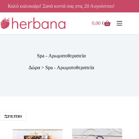
Μετάβαση
Καλό καλοκαίρι! Ξανά κοντά σας στις 20 Αυγούστου!
στο
περιεχόμενο
0,00
€
Καλάθι
Αγορών
Spa - Αρωματοθεραπεία
Δώρα
>
Spa - Αρωματοθεραπεία
FILTERS