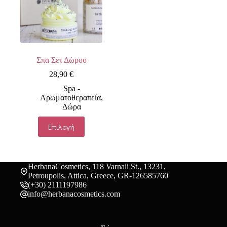
μπορούν
να
επιλεγούν
στη
σελίδα
του
προϊόντος
Σπα Σετ Δώρου
28,90
€
Spa -
Αρωματοθεραπεία
,
Δώρα
Αυτό
Επιλογή
το
προϊόν
έχει
πολλαπλές
παραλλαγές.
HerbanaCosmetics, 118 Varnali St., 13231,
Οι
Petroupolis, Attica, Greece, GR-126585760
επιλογές
(+30) 2111197986
μπορούν
info@herbanacosmetics.com
να
επιλεγούν
στη