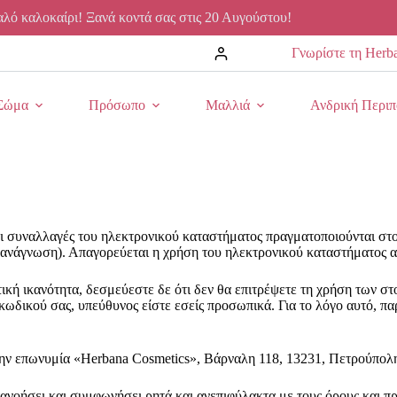
λό καλοκαίρι! Ξανά κοντά σας στις 20 Αυγούστου!
Γνωρίστε τη Herb
Σώμα
Πρόσωπο
Μαλλιά
Ανδρική Περιπ
Οι συναλλαγές του ηλεκτρονικού καταστήματος πραγματοποιούνται στ
 ανάγνωση). Απαγορεύεται η χρήση του ηλεκτρονικού καταστήματος απ
κτική ικανότητα, δεσμεύεστε δε ότι δεν θα επιτρέψετε τη χρήση των 
υ κωδικού σας, υπεύθυνος είστε εσείς προσωπικά. Για το λόγο αυτό, 
 την επωνυμία «Herbana Cosmetics», Βάρναλη 118, 13231, Πετρούπολ
ανοήσει και συμφωνήσει ρητά και ανεπιφύλακτα με τους όρους και πρ