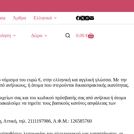
ana
Άρθρα
Ελληνικά
οίηση
Δώρα
0,00
€
Καλάθι
Αγορών
ο νόμισμα του ευρώ €, στην ελληνική και αγγλική γλώσσα. Με την
ό ανήλικους, ή άτομα που στερούνται δικαιοπρακτικής ικανότητας.
στοιχείων σας και του κωδικού πρόσβασής σας από ανήλικα ή άτομα
παρακαλούμε να τηρείτε τους βασικούς κανόνες ασφάλειας των
η, Αττική, τηλ. 2111197986, Α.Φ.Μ.: 126585760
οϋποθέσεις λειτουργίας του ηλεκτρονικού μας καταστήματος, οι