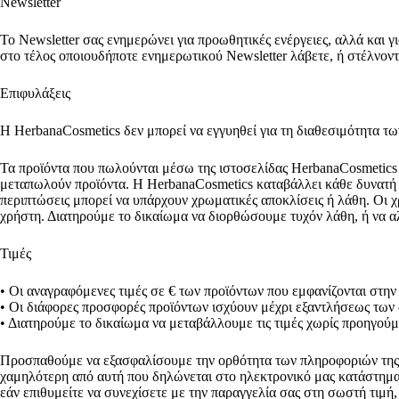
Newsletter
Το Newsletter σας ενημερώνει για προωθητικές ενέργειες, αλλά και 
στο τέλος οποιουδήποτε ενημερωτικού Newsletter λάβετε, ή στέλνοντ
Επιφυλάξεις
Η HerbanaCosmetics δεν μπορεί να εγγυηθεί για τη διαθεσιμότητα τ
Τα προϊόντα που πωλούνται μέσω της ιστοσελίδας HerbanaCosmetics 
μεταπωλούν προϊόντα. Η HerbanaCosmetics καταβάλλει κάθε δυνατή π
περιπτώσεις μπορεί να υπάρχουν χρωματικές αποκλίσεις ή λάθη. Οι χ
χρήστη. Διατηρούμε το δικαίωμα να διορθώσουμε τυχόν λάθη, ή να α
Τιμές
• Οι αναγραφόμενες τιμές σε € των προϊόντων που εμφανίζονται στην ι
• Οι διάφορες προσφορές προϊόντων ισχύουν μέχρι εξαντλήσεως των
• Διατηρούμε το δικαίωμα να μεταβάλλουμε τις τιμές χωρίς προηγούμ
Προσπαθούμε να εξασφαλίσουμε την ορθότητα των πληροφοριών της ισ
χαμηλότερη από αυτή που δηλώνεται στο ηλεκτρονικό μας κατάστημα,
εάν επιθυμείτε να συνεχίσετε με την παραγγελία σας στη σωστή τιμή,