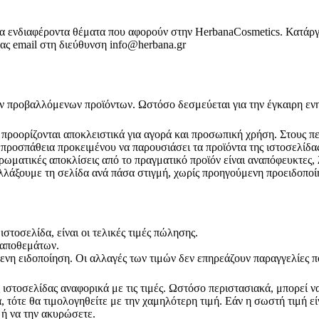
για ενδιαφέροντα θέματα που αφορούν στην HerbanaCosmetics. Κατάργ
ας email στη διεύθυνση info@herbana.gr
ων προβαλλόμενων προϊόντων. Ωστόσο δεσμεύεται για την έγκαιρη εν
προορίζονται αποκλειστικά για αγορά και προσωπική χρήση. Στους πε
ροσπάθεια προκειμένου να παρουσιάσει τα προϊόντα της ιστοσελίδας
ρωματικές αποκλίσεις από το πραγματικό προϊόν είναι αναπόφευκτες,
λλάξουμε τη σελίδα ανά πάσα στιγμή, χωρίς προηγούμενη προειδοποί
στοσελίδα, είναι οι τελικές τιμές πώλησης.
 αποθεμάτων.
ενη ειδοποίηση. Οι αλλαγές των τιμών δεν επηρεάζουν παραγγελίες πο
τοσελίδας αναφορικά με τις τιμές. Ωστόσο περιστασιακά, μπορεί να 
 τότε θα τιμολογηθείτε με την χαμηλότερη τιμή. Εάν η σωστή τιμή ε
 ή να την ακυρώσετε.