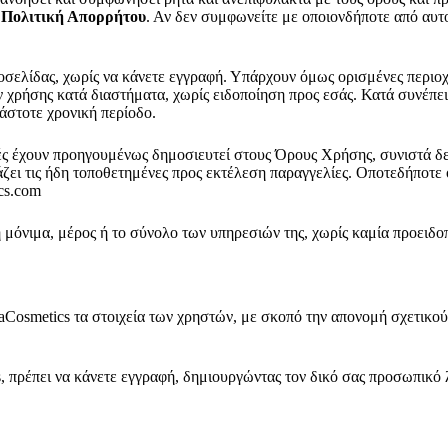
α
Πολιτική Απορρήτου
. Αν δεν συμφωνείτε με οποιονδήποτε από αυτ
οσελίδας, χωρίς να κάνετε εγγραφή. Υπάρχουν όμως ορισμένες περιοχέ
ρήσης κατά διαστήματα, χωρίς ειδοποίηση προς εσάς. Κατά συνέπεια 
άστοτε χρονική περίοδο.
αγές έχουν προηγουμένως δημοσιευτεί στους Όρους Χρήσης, συνιστά
άζει τις ήδη τοποθετημένες προς εκτέλεση παραγγελίες. Οποτεδήποτε 
cs.com
 μόνιμα, μέρος ή το σύνολο των υπηρεσιών της, χωρίς καμία προειδοπ
aCosmetics τα στοιχεία των χρηστών, με σκοπό την απονομή σχετικού
s, πρέπει να κάνετε εγγραφή, δημιουργώντας τον δικό σας προσωπικό