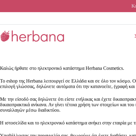
Μετάβαση
Κα
στο
περιεχόμενο
Καλώς ήρθατε στο ηλεκτρονικό κατάστημα Herbana Cosmetics.
Το eshop της Herbana λειτουργεί σε Ελλάδα και σε όλο τον κόσμο. 
επιλογή γλώσσας, δηλώνετε αυτόματα ότι την κατανοείτε, (γραφή και
Με την είσοδό σας δηλώνετε ότι είστε ενήλικας και έχετε δικαιοπρα
δικαιοπρακτικά ανίκανα. Αν γίνει τέτοια χρήση των στοιχείων και το
συναλλαγών μέσω διαδικτύου.
H ιστοσελίδα και το ηλεκτρονικό κατάστημα ανήκει στην εταιρία με
Υποβάλλοντας την παραγγελία σας, θεωρούμε ότι έχετε διαβάσει, κατ