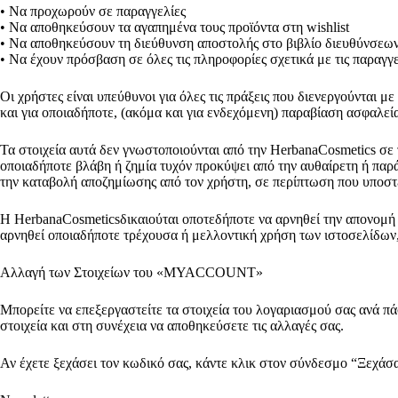
• Να προχωρούν σε παραγγελίες
• Να αποθηκεύσουν τα αγαπημένα τους προϊόντα στη wishlist
• Να αποθηκεύσουν τη διεύθυνση αποστολής στο βιβλίο διευθύνσεων
• Να έχουν πρόσβαση σε όλες τις πληροφορίες σχετικά με τις παραγγε
Οι χρήστες είναι υπεύθυνοι για όλες τις πράξεις που διενεργούνται
και για οποιαδήποτε, (ακόμα και για ενδεχόμενη) παραβίαση ασφαλεία
Τα στοιχεία αυτά δεν γνωστοποιούνται από την HerbanaCosmetics σε
οποιαδήποτε βλάβη ή ζημία τυχόν προκύψει από την αυθαίρετη ή παρά
την καταβολή αποζημίωσης από τον χρήστη, σε περίπτωση που υποστ
Η HerbanaCosmeticsδικαιούται οποτεδήποτε να αρνηθεί την απονομή 
αρνηθεί οποιαδήποτε τρέχουσα ή μελλοντική χρήση των ιστοσελίδω
Αλλαγή των Στοιχείων του «MYACCOUNT»
Μπορείτε να επεξεργαστείτε τα στοιχεία του λογαριασμού σας ανά π
στοιχεία και στη συνέχεια να αποθηκεύσετε τις αλλαγές σας.
Αν έχετε ξεχάσει τον κωδικό σας, κάντε κλικ στον σύνδεσμο “Ξεχάσατ