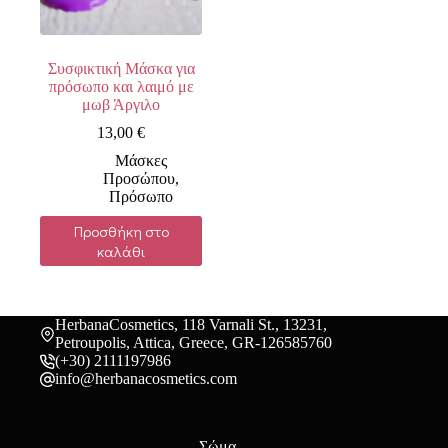
Συσφικτική Μάσκα για
πρόσωπο και λαιμό με
μωβ Άργιλο
13,00
€
Μάσκες
Προσώπου
,
Πρόσωπο
Προσθήκη στο
καλάθι
HerbanaCosmetics, 118 Varnali St., 13231,
Petroupolis, Attica, Greece, GR-126585760
(+30) 2111197986
info@herbanacosmetics.com
Σώμα