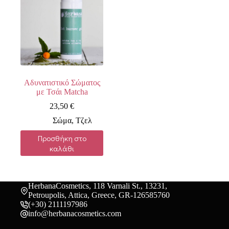
Αδυνατιστικό Σώματος
με Τσάι Matcha
23,50
€
Σώμα
,
Τζελ
Προσθήκη στο
καλάθι
HerbanaCosmetics, 118 Varnali St., 13231,
Petroupolis, Attica, Greece, GR-126585760
(+30) 2111197986
info@herbanacosmetics.com