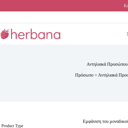
Μετάβαση
Κα
στο
περιεχόμενο
Αντηλιακά Προσώπου
Πρόσωπο
>
Αντηλιακά Προ
Εμφάνιση του μοναδικο
Product Type