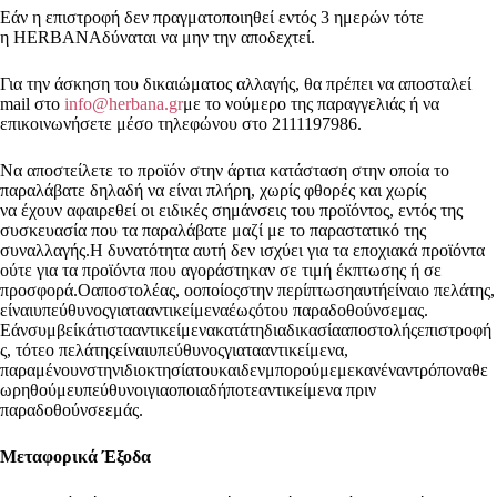
Εάν η επιστροφή δεν πραγματοποιηθεί εντός 3 ημερών τότε
η HERBANAδύναται να μην την αποδεχτεί.
Για την άσκηση του δικαιώματος αλλαγής, θα πρέπει να αποσταλεί
mail στο
info@herbana.gr
με το νούμερο της παραγγελιάς ή να
επικοινωνήσετε μέσο τηλεφώνου στο 2111197986.
Να αποστείλετε το προϊόν στην άρτια κατάσταση στην οποία το
παραλάβατε δηλαδή να είναι πλήρη, χωρίς φθορές και χωρίς
να έχουν αφαιρεθεί οι ειδικές σημάνσεις του προϊόντος, εντός της
συσκευασία που τα παραλάβατε μαζί με το παραστατικό της
συναλλαγής.Η δυνατότητα αυτή δεν ισχύει για τα εποχιακά προϊόντα
ούτε για τα προϊόντα που αγοράστηκαν σε τιμή έκπτωσης ή σε
προσφορά.Οαποστολέας, οοποίοςστην περίπτωσηαυτήείναιο πελάτης,
είναιυπεύθυνοςγιατααντικείμεναέωςότου παραδοθούνσεμας.
Εάνσυμβείκάτιστααντικείμενακατάτηδιαδικασίααποστολήςεπιστροφή
ς, τότεο πελάτηςείναιυπεύθυνοςγιατααντικείμενα,
παραμένουνστηνιδιοκτησίατουκαιδενμπορούμεμεκανέναντρόποναθε
ωρηθούμευπεύθυνοιγιαοποιαδήποτεαντικείμενα πριν
παραδοθούνσεεμάς.
Μεταφορικά Έξοδα