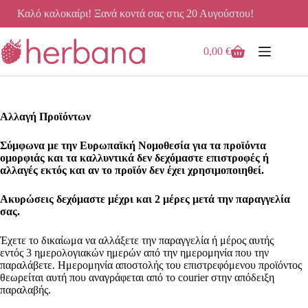
Μετάβαση
Καλό καλοκαίρι! Ξανά κοντά σας στις 20 Αυγούστου!
στο
περιεχόμενο
0,00
€
Καλάθι
Αγορών
Αλλαγή Προϊόντων
Σύμφωνα με την Ευρωπαϊκή Νομοθεσία για τα προϊόντα
ομορφιάς και τα καλλυντικά δεν δεχόμαστε επιστροφές ή
αλλαγές εκτός και αν το προϊόν δεν έχει χρησιμοποιηθεί.
Ακυρώσεις δεχόμαστε μέχρι και 2 μέρες μετά την παραγγελία
σας.
Έχετε το δικαίωμα να αλλάξετε την παραγγελία ή μέρος αυτής
εντός 3 ημερολογιακών ημερών από την ημερομηνία που την
παραλάβετε. Ημερομηνία αποστολής του επιστρεφόμενου προϊόντος
θεωρείται αυτή που αναγράφεται από το courier στην απόδειξη
παραλαβής.