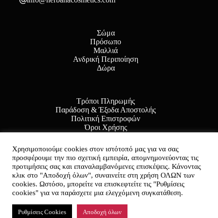
Σώμα
Πρόσωπο
Μαλλιά
Ανδρική Περιποίηση
Δώρα
Τρόποι Πληρωμής
Παράδοση & Έξοδα Αποστολής
Πολιτική Επιστροφών
Όροι Χρήσης
Πολιτική Απορρήτου
Χρησιμοποιούμε cookies στον ιστότοπό μας για να σας
προσφέρουμε την πιο σχετική εμπειρία, απομνημονεύοντας τις
προτιμήσεις σας και επαναλαμβανόμενες επισκέψεις. Κάνοντας
κλικ στο "Αποδοχή όλων", συναινείτε στη χρήση ΟΛΩΝ των
Copyright © 2026 herbanacosmetics.com - Powered by
cookies. Ωστόσο, μπορείτε να επισκεφτείτε τις "Ρυθμίσεις
Bluemind.gr
cookies" για να παράσχετε μια ελεγχόμενη συγκατάθεση.
Ρυθμίσεις Cookies
Αποδοχή όλων