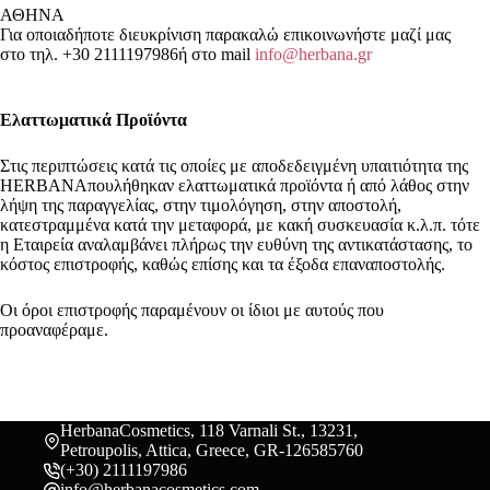
ΑΘΗΝΑ
Για οποιαδήποτε διευκρίνιση παρακαλώ επικοινωνήστε μαζί μας
στο τηλ. +30 2111197986ή στο mail
info@herbana.gr
Ελαττωματικά Προϊόντα
Στις περιπτώσεις κατά τις οποίες με αποδεδειγμένη υπαιτιότητα της
HERBANAπουλήθηκαν ελαττωματικά προϊόντα ή από λάθος στην
λήψη της παραγγελίας, στην τιμολόγηση, στην αποστολή,
κατεστραμμένα κατά την μεταφορά, με κακή συσκευασία κ.λ.π. τότε
η Εταιρεία αναλαμβάνει πλήρως την ευθύνη της αντικατάστασης, το
κόστος επιστροφής, καθώς επίσης και τα έξοδα επαναποστολής.
Οι όροι επιστροφής παραμένουν οι ίδιοι με αυτούς που
προαναφέραμε.
HerbanaCosmetics, 118 Varnali St., 13231,
Petroupolis, Attica, Greece, GR-126585760
(+30) 2111197986
info@herbanacosmetics.com