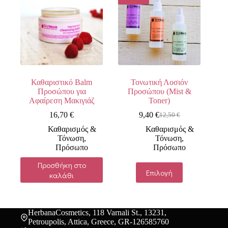
Καθαριστικό Balm
Τονωτική Λοσιόν
Προσώπου για
Προσώπου (Mist &
Αφαίρεση Μακιγιάζ
Toner)
16,70
€
9,40
€
12,50
€
Original
Η
price
τρέχουσα
Καθαρισμός &
Καθαρισμός &
was:
τιμή
Τόνωση
,
Τόνωση
,
12,50 €.
είναι:
Πρόσωπο
Πρόσωπο
9,40 €.
Προσθήκη στο
Αυτό
Επιλογή
καλάθι
το
προϊόν
έχει
πολλαπλές
παραλλαγές.
HerbanaCosmetics, 118 Varnali St., 13231,
Οι
Petroupolis, Attica, Greece, GR-126585760