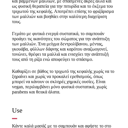
και βαμμένων μαλλιών, με σπασμένες άκρες αλλα και
ως φυσική θεραπεία για την πιτυρίδα και το έκζεμα του
τριχωτού της κεφαλής. Αποτρέπει επίσης το φριζάρισμα
των μαλλιών και βοηθάει στην καλύτερη διαχείριση
τους.
Γεμάτο με φυτικά ενεργά συστατικά, το σαμπουάν
προάγει τις ικανότητες του σώματος για την ανάπτυξη
των μαλλιών. Ένα μείγμα δεντρολίβανου, μέντας,
γκουάβα, φύλλων δάφνης και καρότου αναζωογονεί,
τονώνει, θρέφει τα μαλλιά και ενισχύει την ανάπτυξή
τους από τη ρίζα ενώ αποφεύγει το σπάσιμο.
Καθαρίζει σε βάθος το τριχωτό της κεφαλής χωρίς να το
ξηραίνει και χωρίς να προκαλεί ερεθισμούς, όπως
μπορεί να κάνουν οι σκληρές χημικές ουσίες. Είναι
vegan, περιλαμβάνει μόνο φυσικά συστατικά, χωρίς
parabens και θειικά άλατα.
Use
Κάντε καλά μασάζ με το σαμπουάν και αφήστε το στο