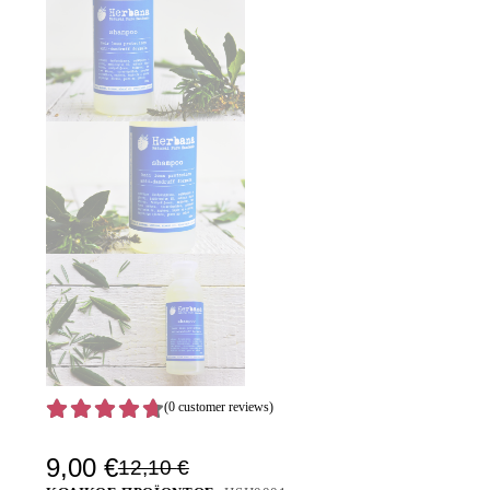
(
0
customer reviews)
9,00
€
12,10
€