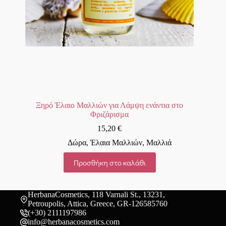
Ξηρό Έλαιο Μαλλιών για Λάμψη ενάντια στο
Φριζάρισμα
15,20
€
Δώρα
,
Έλαια Μαλλιών
,
Μαλλιά
Προσθήκη στο καλάθι
HerbanaCosmetics, 118 Varnali St., 13231,
Petroupolis, Attica, Greece, GR-126585760
(+30) 2111197986
info@herbanacosmetics.com