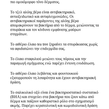
πιο ομοιόμορφο τόνο δέρματος.
Το τζελ αλόης βέρα είναι αντιβακτηριακό,
αντιοξειδωτικό και αντιφλεγμονώδες. Οι
αντιβακτηριακοί παράγοντες της αλόης βέρα
απομακρύνουν τα βακτήρια από το δέρμα, μειώνοντας τα
σπυράκια και τον κίνδυνο εμφάνισης μαύρων
στιγμάτων.
Το αιθέριο έλαιο tea tree ξηραίνει τα σπυράκιασας χωρίς
να αφυδατώνει την επιδερμίδα σας.
Το έλαιο σταφυλιού μειώνει τους πόρους και την
παραγωγή σμήγματος ενώ παρέχει έντονη ενυδάτωση.
Το αιθέριο έλαιο λεβάντας και φουντουκιού
εξισορροπούν τη λιπαρότητα και έχουν αντιβακτηριακή
δράση.
Το σαλικυλικό οξύ είναι ένα βακτηριοστατικό συστατικό
(ΒΗΑ) και στοχεύει στα βακτήρια που ζουν κάτω από
δέρμα και παίζουν καθοριστικό ρόλο στο σχηματισμό
ακμής. Παρέχει κερατολυτική και κωμοδολυτική δράση