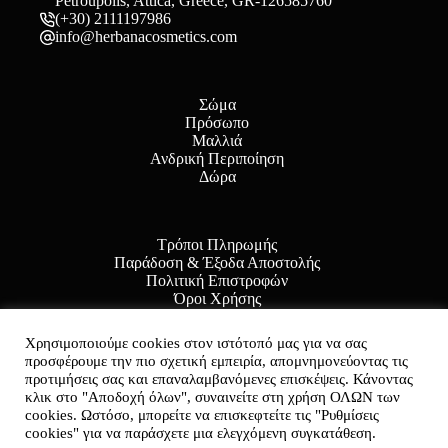
Petroupolis, Attica, Greece, GR-126585760
(+30) 2111197986
info@herbanacosmetics.com
Σώμα
Πρόσωπο
Μαλλιά
Ανδρική Περιποίηση
Δώρα
Τρόποι Πληρωμής
Παράδοση & Έξοδα Αποστολής
Πολιτική Επιστροφών
Όροι Χρήσης
Πολιτική Απορρήτου
Χρησιμοποιούμε cookies στον ιστότοπό μας για να σας
προσφέρουμε την πιο σχετική εμπειρία, απομνημονεύοντας τις
προτιμήσεις σας και επαναλαμβανόμενες επισκέψεις. Κάνοντας
κλικ στο "Αποδοχή όλων", συναινείτε στη χρήση ΟΛΩΝ των
Copyright © 2026 herbanacosmetics.com - Powered by
cookies. Ωστόσο, μπορείτε να επισκεφτείτε τις "Ρυθμίσεις
Bluemind.gr
cookies" για να παράσχετε μια ελεγχόμενη συγκατάθεση.