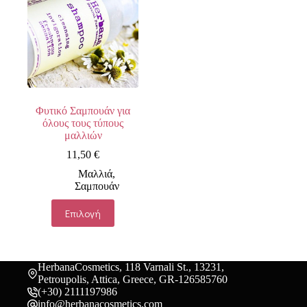
Φυτικό Σαμπουάν για
όλους τους τύπους
μαλλιών
11,50
€
Μαλλιά
,
Σαμπουάν
Αυτό
Επιλογή
το
προϊόν
έχει
πολλαπλές
παραλλαγές.
HerbanaCosmetics, 118 Varnali St., 13231,
Οι
Petroupolis, Attica, Greece, GR-126585760
επιλογές
(+30) 2111197986
μπορούν
info@herbanacosmetics.com